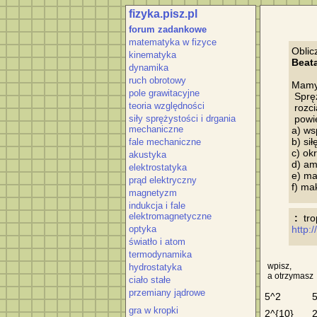
fizyka.pisz.pl
forum zadankowe
matematyka w fizyce
kinematyka
Beat
dynamika
ruch obrotowy
Mamy 
pole grawitacyjne
 Sprę
teoria względności
 rozc
siły sprężystości i drgania
 powi
mechaniczne
a) ws
b) si
fale mechaniczne
c) okr
akustyka
d) am
elektrostatyka
e) ma
prąd elektryczny
magnetyzm
indukcja i fale
elektromagnetyczne
 :
optyka
http:/
światło i atom
termodynamika
wpisz,
hydrostatyka
a otrzymasz
ciało stałe
przemiany jądrowe
5^2
gra w kropki
2^{10}