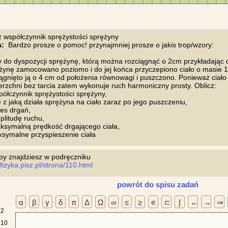
a:
  Bardzo prosze o pomoc! przynajmniej prosze o jakis trop/wzory:

do dyspozycji sprężynę, którą można rozciągnąć o 2cm przykładając do 
żynę zamocowano poziomo i do jej końca przyczepiono ciało o masie 1 
iągnięto ją o 4 cm od położenia równowagi i puszczono. Ponieważ ciało ś
erzchni bez tarcia zatem wykonuje ruch harmoniczny prosty. Oblicz:

półczynnik sprężystości sprężyny,

łę z jaką działa sprężyna na ciało zaraz po jego puszczeniu,

es drgań,

plitudę ruchu,

ksymalną prędkość drgającego ciała,

/fizyka.pisz.pl/strona/110.html 
powrót do spisu zadań
α
β
γ
δ
π
Δ
Ω
∞
≤
≥
∊
⊂
∫
←
→
⇒
2
5
10
2