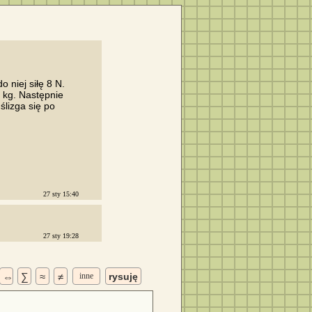
niej siłę 8 N.

kg. Następnie

lizga się po

27 sty 15:40
27 sty 19:28
⇔
∑
≈
≠
inne
rysuję