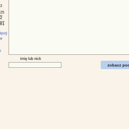
a
2
a
25
2
√
81
√
ięcej
ów
k
imię lub nick
zobacz po