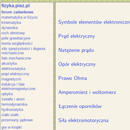
fizyka.pisz.pl
Natężenie prądu. Mikroskopowy opis
forum zadankowe
Prawo Joule'a-Lenza. Łączenie op
matematyka w fizyce
pomiarowe dla prądu elek
kinematyka
dynamika
ruch obrotowy
pole grawitacyjne
teoria względności
siły sprężystości i drgania
mechaniczne
fale mechaniczne
akustyka
elektrostatyka
prąd elektryczny
magnetyzm
indukcja i fale
elektromagnetyczne
optyka
światło i atom
termodynamika
hydrostatyka
ciało stałe
przemiany jądrowe
gra w kropki