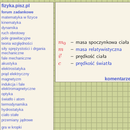
fizyka.pisz.pl
Wzór n
forum zadankowe
matematyka w fizyce
kinematyka
dynamika
ruch obrotowy
pole grawitacyjne
teoria względności
siły sprężystości i drgania
mechaniczne
fale mechaniczne
akustyka
elektrostatyka
prąd elektryczny
komentarze 
magnetyzm
indukcja i fale
elektromagnetyczne
optyka
światło i atom
termodynamika
hydrostatyka
ciało stałe
przemiany jądrowe
gra w kropki