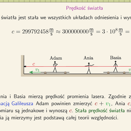
wiatła jest stała we wszystkich układach odniesienia i wynosi c = 29
iżeniu 300000000 m/s = 3*10^8m/s = 300000 km/s. Adam, Ania i Basi
romienia lasera. Zgodnie z intuicją i opartym na niej transformacją Ga
n zmierzyć c+v_1, Ania c, a Basia c-v_2. Jednak wyniki pomiaru są j
. Stała prędkość światła niezależnie w jakim układzie odniesienia ją m
podstawą całej teorii względności.