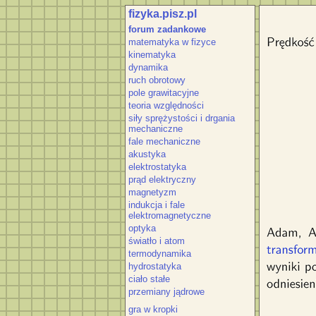
fizyka.pisz.pl
Prędkość ś
forum zadankowe
przybl
matematyka w fizyce
prędkość p
kinematyka
powinie
dynamika
wynoszą c
ruch obrotowy
pole grawitacyjne
teoria względności
siły sprężystości i drgania
mechaniczne
fale mechaniczne
akustyka
elektrostatyka
prąd elektryczny
magnetyzm
indukcja i fale
elektromagnetyczne
optyka
światło i atom
termodynamika
hydrostatyka
ciało stałe
przemiany jądrowe
gra w kropki