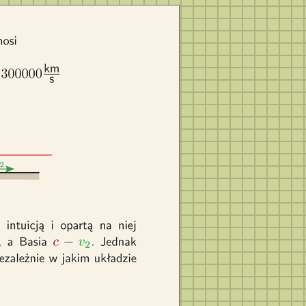
9792458 m/s w
a mierzą
lileusza Adam
ednakowe i
ierzymy jest