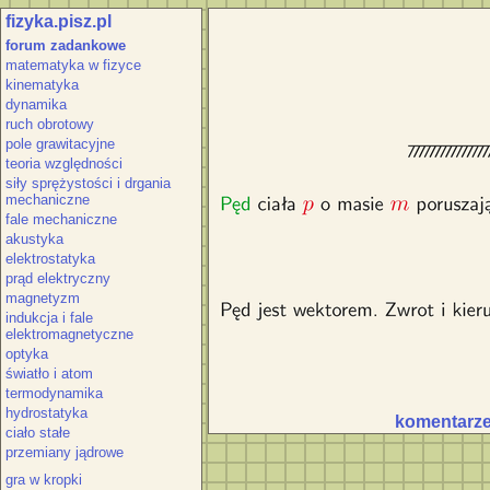
fizyka.pisz.pl
Pęd ciała p o masie m poruszającego
forum zadankowe
wektorem. Zwrot i kierunek pęd
matematyka w fizyce
kinematyka
dynamika
ruch obrotowy
pole grawitacyjne
teoria względności
siły sprężystości i drgania
mechaniczne
fale mechaniczne
akustyka
elektrostatyka
prąd elektryczny
magnetyzm
indukcja i fale
elektromagnetyczne
optyka
światło i atom
termodynamika
hydrostatyka
komentarze 
ciało stałe
przemiany jądrowe
gra w kropki