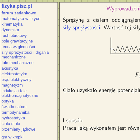
fizyka.pisz.pl
Sprężynę z ciałem odciągnąłem na odl
forum zadankowe
siły sprężystości. Wartość siły F zwię
matematyka w fizyce
sprężystości E_{ps1} równą pracy j
kinematyka
trójkąta pod wykresem. Praca
dynamika
ruch obrotowy
pole grawitacyjne
teoria względności
siły sprężystości i drgania
mechaniczne
fale mechaniczne
akustyka
elektrostatyka
prąd elektryczny
magnetyzm
indukcja i fale
elektromagnetyczne
optyka
światło i atom
termodynamika
hydrostatyka
ciało stałe
przemiany jądrowe
gra w kropki