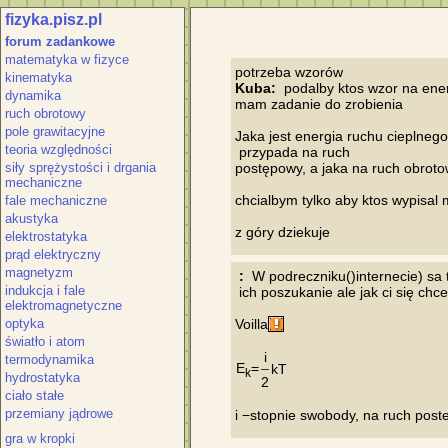
fizyka.pisz.pl
forum zadankowe
matematyka w fizyce
kinematyka
Kuba:
  podalby ktos wzor na ener
dynamika
mam zadanie do zrobienia

ruch obrotowy
pole grawitacyjne
Jaka jest energia ruchu cieplnego
teoria względności
 przypada na ruch

siły sprężystości i drgania
postępowy, a jaka na ruch obroto
mechaniczne
chcialbym tylko aby ktos wypisal m
fale mechaniczne
akustyka
elektrostatyka
prąd elektryczny
magnetyzm
 :
  W podreczniku()internecie) sa t
indukcja i fale
 ich poszukanie ale jak ci się chce
elektromagnetyczne
optyka
Voilla
światło i atom
i
termodynamika
E
=
kT
k
hydrostatyka
2
ciało stałe
przemiany jądrowe
gra w kropki