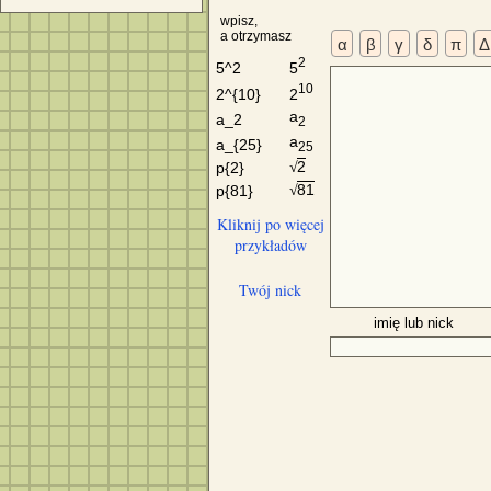
wpisz,
a otrzymasz
α
β
γ
δ
π
Δ
2
5
5^2
10
2
2^{10}
a
a_2
2
a
a_{25}
25
2
p{2}
√
81
p{81}
√
Kliknij po więcej
przykładów
Twój nick
imię lub nick