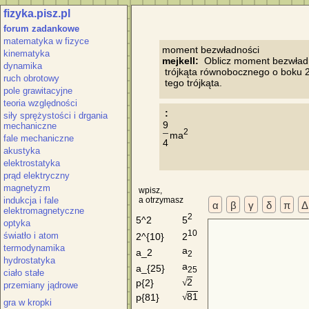
fizyka.pisz.pl
forum zadankowe
matematyka w fizyce
kinematyka
mejkell:
  Oblicz moment bezwład
dynamika
 trójkąta równobocznego o boku 2
ruch obrotowy
pole grawitacyjne
teoria względności
 :
siły sprężystości i drgania
9
mechaniczne
2
ma
fale mechaniczne
4
akustyka
elektrostatyka
prąd elektryczny
magnetyzm
wpisz,
indukcja i fale
a otrzymasz
α
β
γ
δ
π
Δ
elektromagnetyczne
2
5
5^2
optyka
10
światło i atom
2
2^{10}
termodynamika
a
a_2
2
hydrostatyka
a
a_{25}
25
ciało stałe
2
p{2}
√
przemiany jądrowe
81
p{81}
√
gra w kropki