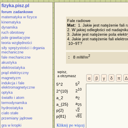
fizyka.pisz.pl
forum zadankowe
matematyka w fizyce
kinematyka
Mat:
  1. Jakie jest natężenie fa
dynamika
2. W jakiej odległości od nadajn
ruch obrotowy
3. Jakie jest natężenie pola elek
pole grawitacyjne
4. Jakie jest natężenie fali elekt
teoria względności
siły sprężystości i drgania
mechaniczne
2
 :
   8 mW/m
fale mechaniczne
akustyka
elektrostatyka
wpisz,
prąd elektryczny
a otrzymasz
α
β
γ
δ
π
Δ
magnetyzm
2
indukcja i fale
5
5^2
elektromagnetyczne
10
2
2^{10}
optyka
a
a_2
światło i atom
2
termodynamika
a
a_{25}
25
hydrostatyka
2
p{2}
√
ciało stałe
81
p{81}
√
przemiany jądrowe
Kliknij po więcej
gra w kropki