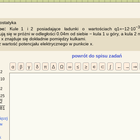
−3
bc:
   Kule  1   i  2   posiadające   ładunki   o   wartościach  q1=−12⋅10
ują się w próżni w odległości 0.04m od siebie − kula 1 u góry, a kula 2 na
 x znajduje się dokładnie pomiędzy kulkami.

powrót do spisu zadań
α
β
γ
δ
π
Δ
Ω
∞
≤
≥
∊
⊂
∫
←
→
⇒
2
5
10
2
a
2
a
25
2
√
81
√
ięcej
ów
k