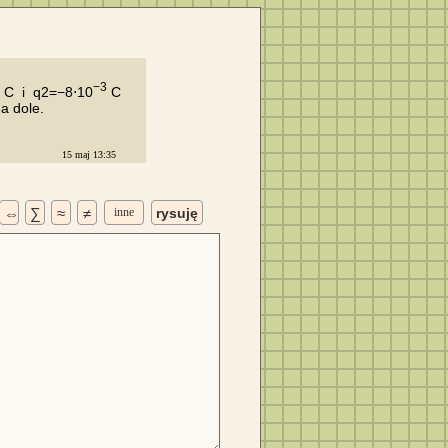
−3
 C  i  q2=−8⋅10
 C

 dole. 

15 maj 13:35
⇔
∑
≈
≠
inne
rysuję