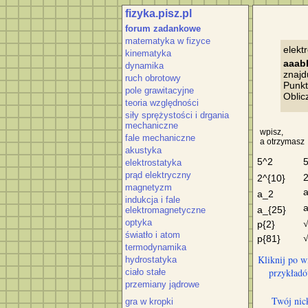
fizyka.pisz.pl
forum zadankowe
matematyka w fizyce
kinematyka
aaab
dynamika
znajd
ruch obrotowy
Punkt
pole grawitacyjne
teoria względności
siły sprężystości i drgania
mechaniczne
wpisz,
fale mechaniczne
a otrzymasz
akustyka
5^2
elektrostatyka
prąd elektryczny
2^{10}
magnetyzm
a_2
indukcja i fale
a_{25}
elektromagnetyczne
optyka
p{2}
światło i atom
p{81}
termodynamika
Kliknij po w
hydrostatyka
przykład
ciało stałe
przemiany jądrowe
Twój nic
gra w kropki