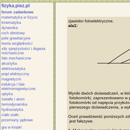
fizyka.pisz.pl
forum zadankowe
matematyka w fizyce
kinematyka
ala1:
dynamika
ruch obrotowy
pole grawitacyjne
teoria względności
siły sprężystości i drgania
mechaniczne
fale mechaniczne
akustyka
elektrostatyka
prąd elektryczny
magnetyzm
indukcja i fale
elektromagnetyczne
Wyniki dwóch doświadczeń, w któr
optyka
 fotokomórki, zaprezentowano w 
światło i atom
 fotokomórki od napięcia przyłożo
termodynamika
 pierwszego doświadczenia, a wyk
hydrostatyka
ciało stałe
Oceń prawdziwość poniższych zdań.
przemiany jądrowe
 jest fałszywe.

gra w kropki