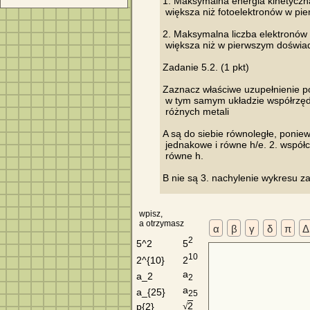
1. Maksymalna energia kinetyczn
 większa niż fotoelektronów w pi
2. Maksymalna liczba elektronów
 większa niż w pierwszym doświad
Zadanie 5.2. (1 pkt)

Zaznacz właściwe uzupełnienie po
 w tym samym układzie współrzęd
 różnych metali

A są do siebie równoległe, poniew
 jednakowe i równe h/e. 2. współc
 równe h.

wpisz,
a otrzymasz
α
β
γ
δ
π
Δ
2
5
5^2
10
2
2^{10}
a
a_2
2
a
a_{25}
25
2
p{2}
√