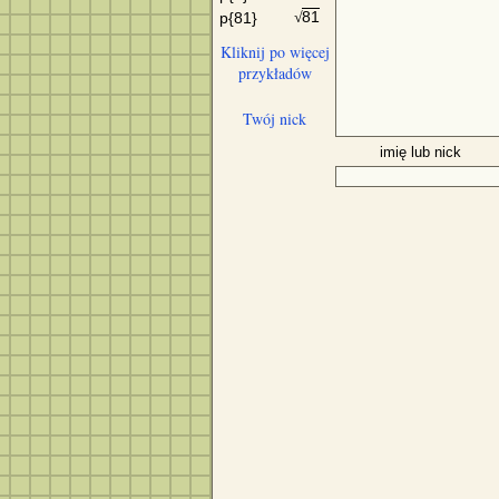
81
p{81}
√
Kliknij po więcej
przykładów
Twój nick
imię lub nick