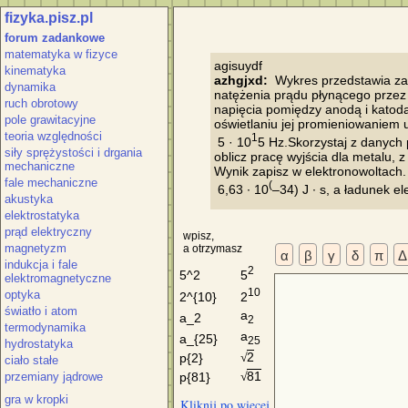
fizyka.pisz.pl
forum zadankowe
matematyka w fizyce
kinematyka
azhgjxd:
  Wykres przedstawia za
dynamika
natężenia prądu płynącego przez
ruch obrotowy
napięcia pomiędzy anodą i katodą 
pole grawitacyjne
oświetlaniu jej promieniowaniem ul
teoria względności
1
 5 · 10
5 Hz.Skorzystaj z danych 
siły sprężystości i drgania
oblicz pracę wyjścia dla metalu, 
mechaniczne
Wynik zapisz w elektronowoltach. 
fale mechaniczne
(
 6,63 ∙ 10
–34) J ∙ s, a ładunek el
akustyka
elektrostatyka
prąd elektryczny
wpisz,
magnetyzm
a otrzymasz
α
β
γ
δ
π
Δ
indukcja i fale
2
5
5^2
elektromagnetyczne
10
optyka
2
2^{10}
światło i atom
a
a_2
2
termodynamika
a
a_{25}
25
hydrostatyka
2
p{2}
√
ciało stałe
81
przemiany jądrowe
p{81}
√
gra w kropki
Kliknij po więcej