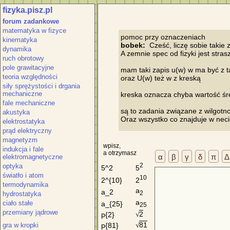
fizyka.pisz.pl
forum zadankowe
matematyka w fizyce
kinematyka
bobek:
  Cześć, liczę sobie takie 
dynamika
A zemnie spec od fizyki jest strasz
ruch obrotowy
pole grawitacyjne
mam taki zapis u(w) w ma być z ta
teoria względności
oraz U(w) też w z kreską

siły sprężystości i drgania
mechaniczne
kreska oznacza chyba wartość śre
fale mechaniczne
są to zadania związane z wilgotno
akustyka
elektrostatyka
prąd elektryczny
magnetyzm
wpisz,
indukcja i fale
a otrzymasz
α
β
γ
δ
π
Δ
elektromagnetyczne
2
optyka
5
5^2
światło i atom
10
2
2^{10}
termodynamika
a
a_2
2
hydrostatyka
a
ciało stałe
a_{25}
25
przemiany jądrowe
2
p{2}
√
81
gra w kropki
p{81}
√