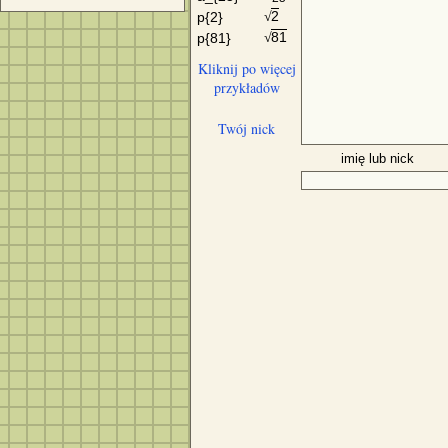
2
p{2}
√
81
p{81}
√
Kliknij po więcej
przykładów
Twój nick
imię lub nick