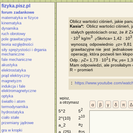
fizyka.pisz.pl
forum zadankowe
matematyka w fizyce
kinematyka
Kasia*:
  Oblicz wartości ciśnień,
dynamika
 stałych gęstościach oraz, że 𝑅 Z
ruch obrotowy
3
3
3
 ⋅ 10
 kg/m
  𝜌Słońca= 1,42 ⋅ 10
pole grawitacyjne
 wynoszą  odpowiednio  𝑔z= 9,81
teoria względności
 grawitacyjne nie  jest  jednakow
siły sprężystości i drgania
 operację, która pozwoli ten kłopo
mechaniczne
1
fale mechaniczne
Odp.: 𝑝Z= 1,73 ⋅ 10
1 Pa; 𝑝s= 1,
Mam odpowiedzi, ale prosiłabym o o
akustyka
elektrostatyka
prąd elektryczny
magnetyzm
 :
https://www.youtube.com/wat
indukcja i fale
elektromagnetyczne
optyka
wpisz,
światło i atom
a otrzymasz
α
β
γ
δ
π
Δ
termodynamika
2
5
5^2
hydrostatyka
10
ciało stałe
2
2^{10}
przemiany jądrowe
a
a_2
2
gra w kropki
a
a_{25}
25