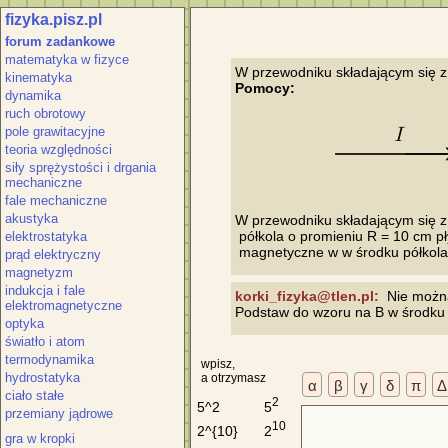
fizyka.pisz.pl
forum zadankowe
matematyka w fizyce
kinematyka
Pomocy:
dynamika
ruch obrotowy
pole grawitacyjne
teoria względności
siły sprężystości i drgania
mechaniczne
fale mechaniczne
akustyka
W przewodniku składającym się z 
 półkola o promieniu R = 10 cm pły
elektrostatyka
prąd elektryczny
magnetyzm
indukcja i fale
korki_fizyka@tlen.pl:
  Nie można
elektromagnetyczne
optyka
światło i atom
termodynamika
wpisz,
hydrostatyka
a otrzymasz
α
β
γ
δ
π
Δ
ciało stałe
2
5
5^2
przemiany jądrowe
10
2
2^{10}
gra w kropki