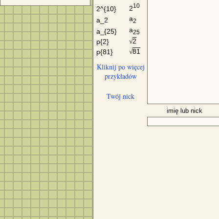
10
2
2^{10}
a
a_2
2
a
a_{25}
25
2
p{2}
√
81
p{81}
√
Kliknij po więcej
przykładów
Twój nick
imię lub nick