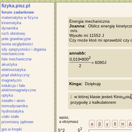
fizyka.pisz.pl
forum zadankowe
matematyka w fizyce
kinematyka
Joanna:
  Oblicz energię kinetyc
dynamika
 m/s.

ruch obrotowy
Wyszło mi 11552 J

pole grawitacyjne
teoria względności
siły sprężystości i drgania
annabb:
mechaniczne
2
0,019•800
fale mechaniczne
= 6080J
akustyka
2
elektrostatyka
prąd elektryczny
magnetyzm
Kinga:
indukcja i fale
elektromagnetyczne
optyka
 :
  w której klasie jesteś Kinio
siu
A
światło i atom
termodynamika
hydrostatyka
ciało stałe
wpisz,
a otrzymasz
przemiany jądrowe
α
β
γ
δ
π
Δ
2
gra w kropki
5
5^2