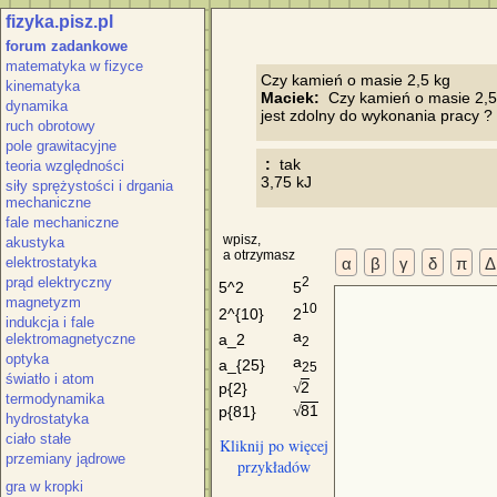
fizyka.pisz.pl
forum zadankowe
matematyka w fizyce
kinematyka
Maciek:
  Czy kamień o masie 2,5
dynamika
ruch obrotowy
pole grawitacyjne
 :
  tak

teoria względności
siły sprężystości i drgania
mechaniczne
fale mechaniczne
wpisz,
akustyka
a otrzymasz
elektrostatyka
α
β
γ
δ
π
Δ
prąd elektryczny
2
5
5^2
magnetyzm
10
2
2^{10}
indukcja i fale
a
elektromagnetyczne
a_2
2
optyka
a
a_{25}
25
światło i atom
2
p{2}
√
termodynamika
81
p{81}
√
hydrostatyka
ciało stałe
Kliknij po więcej
przemiany jądrowe
przykładów
gra w kropki