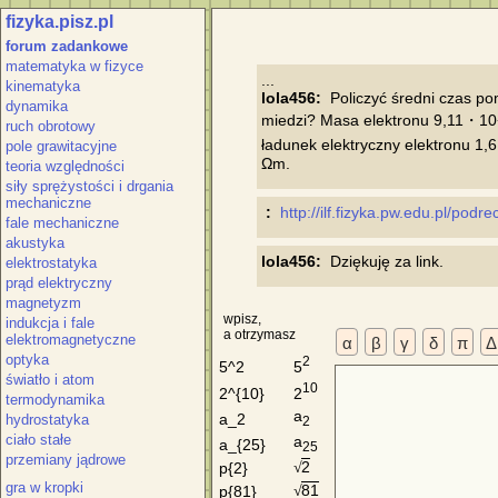
fizyka.pisz.pl
forum zadankowe
matematyka w fizyce
kinematyka
lola456:
  Policzyć średni czas p
dynamika
miedzi? Masa elektronu 9,11・10
ruch obrotowy
ładunek elektryczny elektronu 1
pole grawitacyjne
teoria względności
siły sprężystości i drgania
mechaniczne
 :
http://ilf.fizyka.pw.edu.pl/podre
fale mechaniczne
akustyka
lola456:
elektrostatyka
prąd elektryczny
magnetyzm
wpisz,
indukcja i fale
a otrzymasz
elektromagnetyczne
α
β
γ
δ
π
Δ
optyka
2
5
5^2
światło i atom
10
2
2^{10}
termodynamika
a
a_2
hydrostatyka
2
ciało stałe
a
a_{25}
25
przemiany jądrowe
2
p{2}
√
gra w kropki
81
p{81}
√