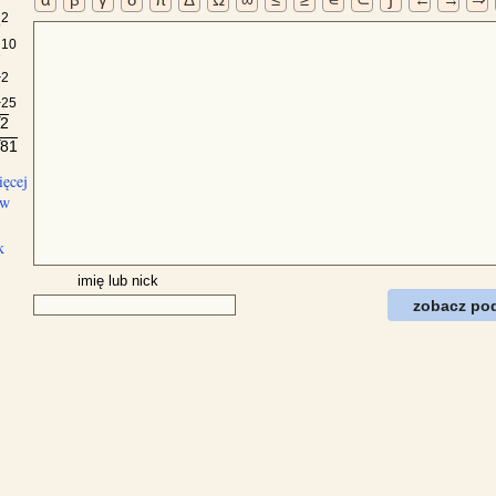
2
5
10
2
a
2
a
25
2
√
81
√
ięcej
ów
k
imię lub nick
zobacz po