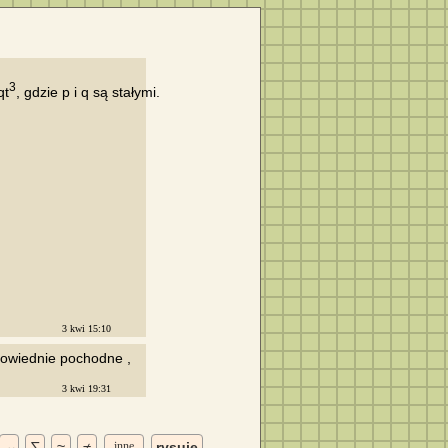
3
qt
, gdzie p i q są stałymi.

3 kwi 15:10
powiednie pochodne ,

3 kwi 19:31
⇔
∑
≈
≠
inne
rysuję