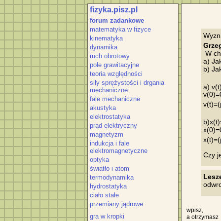
fizyka.pisz.pl
forum zadankowe
matematyka w fizyce
kinematyka
Grze
dynamika
 W ch
ruch obrotowy
a) Ja
pole grawitacyjne
b) Ja
teoria względności
siły sprężystości i drgania
a) v(t
mechaniczne
v(0)=
fale mechaniczne
v(t)=(
akustyka
elektrostatyka
b)x(t
prąd elektryczny
x(0)=
magnetyzm
x(t)=(
indukcja i fale
elektromagnetyczne
optyka
światło i atom
Lesz
termodynamika
hydrostatyka
ciało stałe
przemiany jądrowe
wpisz,
gra w kropki
a otrzymasz