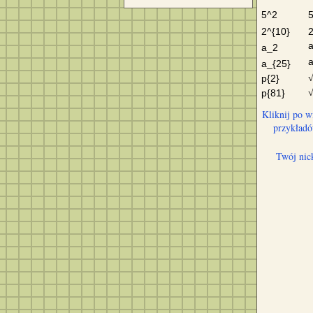
5^2
2^{10}
a_2
a_{25}
p{2}
p{81}
Kliknij po w
przykład
Twój nic