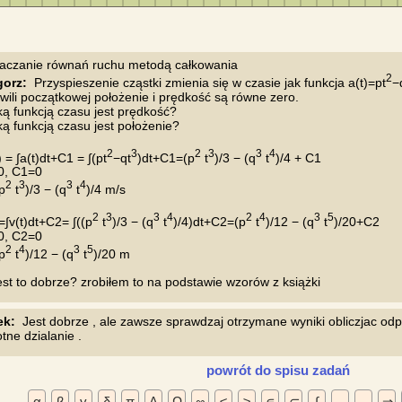
2
gorz:
  Przyspieszenie cząstki zmienia się w czasie jak funkcja a(t)=pt
−
wili początkowej położenie i prędkość są równe zero.

ką funkcją czasu jest prędkość?

ką funkcją czasu jest położenie?

2
3
2
3
3
4
) = ∫a(t)dt+C1 = ∫(pt
−qt
)dt+C1=(p
 t
)/3 − (q
 t
)/4 + C1

0, C1=0

2
3
3
4
p
 t
)/3 − (q
 t
)/4 m/s

2
3
3
4
2
4
3
5
)=∫v(t)dt+C2= ∫((p
 t
)/3 − (q
 t
)/4)dt+C2=(p
 t
)/12 − (q
 t
)/20+C2

0, C2=0

2
4
3
5
p
 t
)/12 − (q
 t
)/20 m

ek:
  Jest dobrze , ale zawsze sprawdzaj otrzymane wyniki obliczjac od
powrót do spisu zadań
α
β
γ
δ
π
Δ
Ω
∞
≤
≥
∊
⊂
∫
←
→
⇒