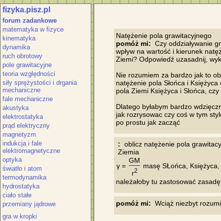
fizyka.pisz.pl
forum zadankowe
matematyka w fizyce
kinematyka
pomóż mi:
  Czy oddziaływanie g
dynamika
wpływ na wartość i kierunek natęż
ruch obrotowy
Ziemi? Odpowiedź uzasadnij, wyko
pole grawitacyjne
teoria względności
Nie rozumiem za bardzo jak to obli
siły sprężystości i drgania
natężenie pola Słońca i Księżyc
mechaniczne
pola Ziemi Księżyca i Słońca, czy 
fale mechaniczne
Dlatego byłabym bardzo wdzięczna
akustyka
jak rozrysowac czy coś w tym sty
elektrostatyka
prąd elektryczny
magnetyzm
indukcja i fale
 :
  oblicz natężenie pola grawitac
elektromagnetyczne
optyka
GM
γ = 
 masę SŁońca, Księżyca, 
światło i atom
2
r
termodynamika
hydrostatyka
ciało stałe
pomóż mi:
przemiany jądrowe
gra w kropki