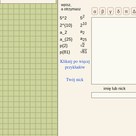
wpisz,
a otrzymasz
α
β
γ
δ
π
Δ
2
5
5^2
10
2
2^{10}
a
a_2
2
a
a_{25}
25
2
p{2}
√
81
p{81}
√
Kliknij po więcej
przykładów
Twój nick
imię lub nick