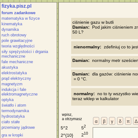
fizyka.pisz.pl
forum zadankowe
matematyka w fizyce
kinematyka
Damian:
  Pod jakim ciśnieniem 
dynamika
ruch obrotowy
pole grawitacyjne
teoria względności
 nienormalny:
  zdefiniuj co to j
siły sprężystości i drgania
mechaniczne
Damian:
fale mechaniczne
akustyka
elektrostatyka
Damian:
  dla gazów: ciśnienie 
prąd elektryczny
magnetyzm
indukcja i fale
 normalny:
  no to ty wszystko wi
elektromagnetyczne
optyka
światło i atom
termodynamika
wpisz,
hydrostatyka
a otrzymasz
α
β
γ
δ
π
Δ
ciało stałe
2
przemiany jądrowe
5
5^2
10
2
2^{10}
gra w kropki