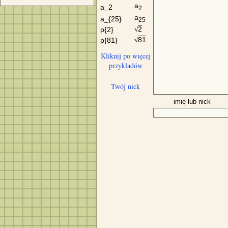
a
a_2
2
a
a_{25}
25
2
p{2}
√
81
p{81}
√
Kliknij po więcej
przykładów
Twój nick
imię lub nick