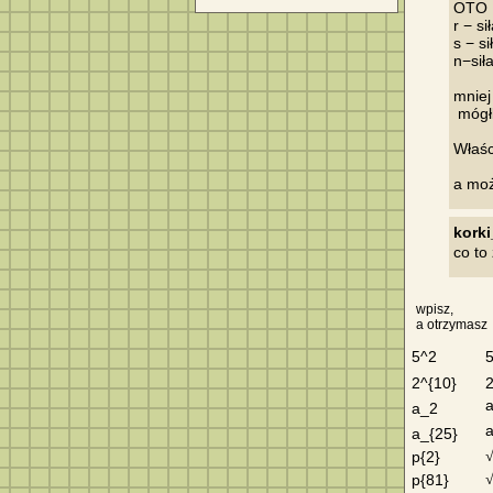
OTO 
r − si
s − si
n−siła
mniej
 mógł
Właśc
korki
co to
wpisz,
a otrzymasz
5^2
2^{10}
a_2
a_{25}
p{2}
p{81}