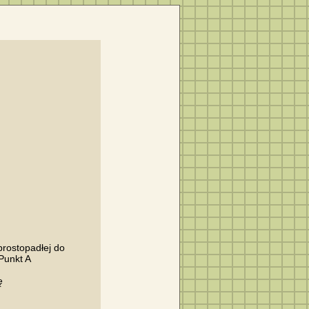
rostopadłej do

Punkt A


