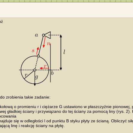
o zrobienia takie zadanie:

 kołową o promieniu r i ciężarze G ustawiono w płaszczyźnie pionowej, p
wej gładkiej ściany i przywiązano do tej ściany za pomocą liny (rys. 2). 
cowania

najduje się w odległości l od punktu B styku płyty ze ścianą. Obliczyć siłę
jącą linę i reakcję ściany na płytę.
