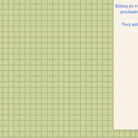
Kliknij po w
przykład
Twój nic