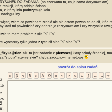
RYSUNEK DO ZADANIA: (na czerwono to, co ja sama dorysowałam)

ła reakcji, którą oddaje ściana

ła, z którą linia podtrzymuje koło

 naciągu liny

 więcej wiem co powinnam zrobić ale nie estem pewna co do sił, któe r
by ktoś mi powiedzieć czy dobrze je rozrysowałam i czy wszystkie uwzg
iwie to mam problem z siłą "s" i "n".

_fizyka@tlen.pl:
  to jest zadanie z 
pierwszej
 klasy szkoły średniej, m
 za "studia" inżynierskie? chyba zaoczno−internetowe 
powrót do spisu zadań
α
β
γ
δ
π
Δ
Ω
∞
≤
≥
∊
⊂
∫
←
→
⇒
2
5
10
2
a
2
a
25
2
√
81
√