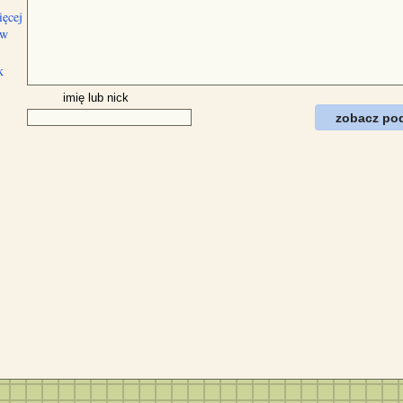
ięcej
ów
k
imię lub nick
zobacz po