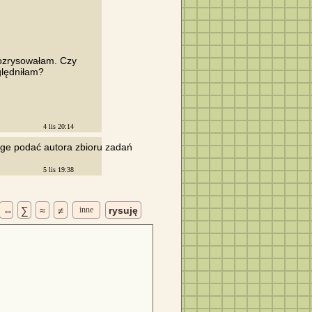
ozrysowałam. Czy

lędniłam?

4 lis 20:14
oge podać autora zbioru zadań

5 lis 19:38
⇔
∑
≈
≠
inne
rysuję