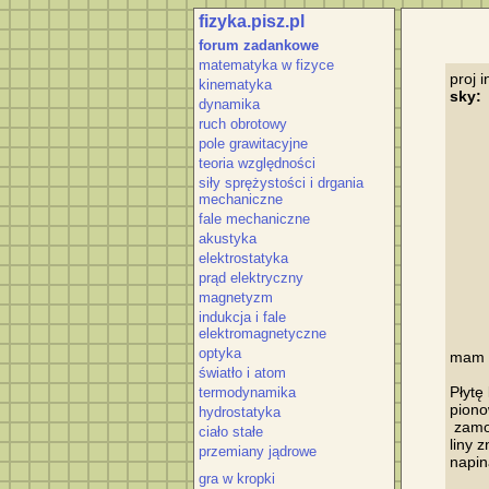
fizyka.pisz.pl
forum zadankowe
matematyka w fizyce
kinematyka
sky:
dynamika
ruch obrotowy
pole grawitacyjne
teoria względności
siły sprężystości i drgania
mechaniczne
fale mechaniczne
akustyka
elektrostatyka
prąd elektryczny
magnetyzm
indukcja i fale
elektromagnetyczne
optyka
mam d
światło i atom
Płytę
termodynamika
piono
hydrostatyka
 zamo
ciało stałe
liny z
przemiany jądrowe
napina
gra w kropki