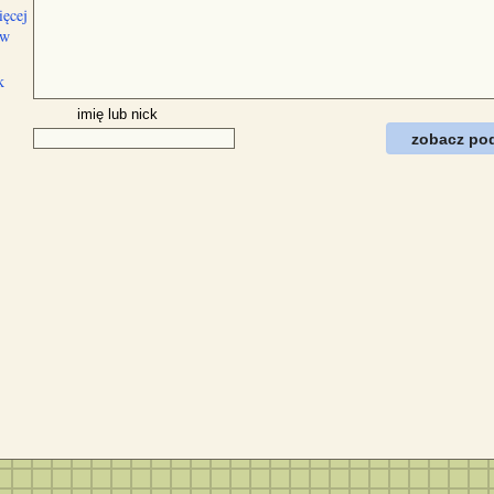
ięcej
ów
k
imię lub nick
zobacz po