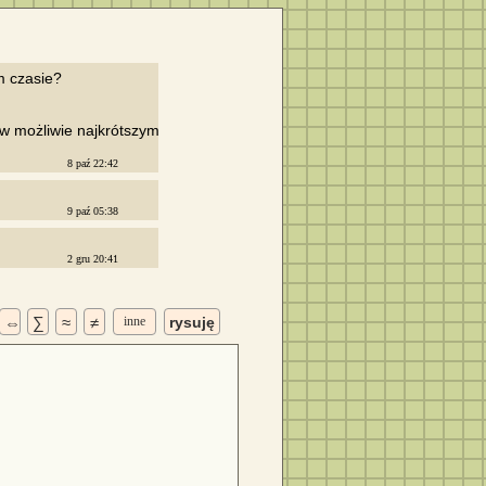
w możliwie najkrótszym

8 paź 22:42
9 paź 05:38
2 gru 20:41
⇔
∑
≈
≠
inne
rysuję