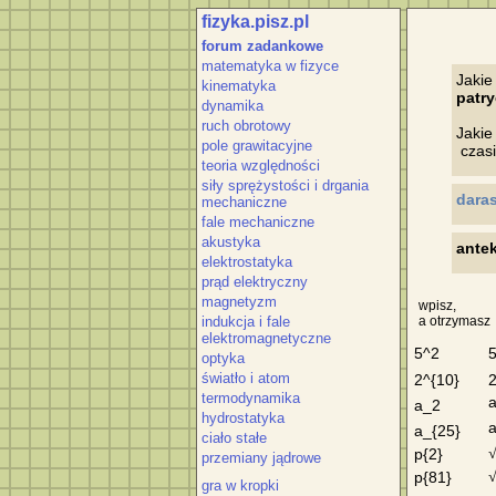
fizyka.pisz.pl
forum zadankowe
matematyka w fizyce
kinematyka
patry
dynamika
ruch obrotowy
Jakie
pole grawitacyjne
teoria względności
siły sprężystości i drgania
daras
mechaniczne
fale mechaniczne
akustyka
antek
elektrostatyka
prąd elektryczny
magnetyzm
wpisz,
indukcja i fale
a otrzymasz
elektromagnetyczne
5^2
optyka
światło i atom
2^{10}
termodynamika
a_2
hydrostatyka
a_{25}
ciało stałe
p{2}
przemiany jądrowe
p{81}
gra w kropki