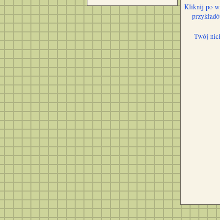
Kliknij po w
przykład
Twój nic