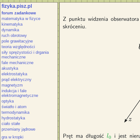
fizyka.pisz.pl
Ciało poruszające się z dużą prędkości
forum zadankowe
względem układu U'. Względem układ
matematyka w fizyce
czyli v_u. Długość mierzona względ
kinematyka
l=l_0
dynamika
ruch obrotowy
pole grawitacyjne
teoria względności
siły sprężystości i drgania
mechaniczne
fale mechaniczne
akustyka
elektrostatyka
prąd elektryczny
magnetyzm
indukcja i fale
elektromagnetyczne
optyka
światło i atom
termodynamika
hydrostatyka
ciało stałe
przemiany jądrowe
gra w kropki