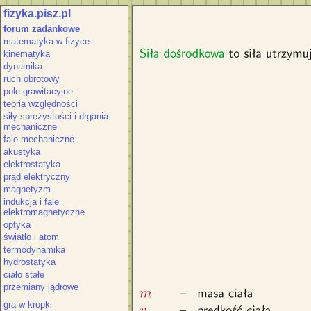
fizyka.pisz.pl
Siła dośrodkowa to sił
forum zadankowe
matematyka w fizyce
kinematyka
dynamika
ruch obrotowy
pole grawitacyjne
teoria względności
siły sprężystości i drgania
mechaniczne
fale mechaniczne
akustyka
elektrostatyka
prąd elektryczny
magnetyzm
indukcja i fale
elektromagnetyczne
optyka
światło i atom
termodynamika
hydrostatyka
ciało stałe
przemiany jądrowe
gra w kropki