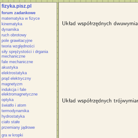
fizyka.pisz.pl
Reguła korkociągu. Reguła
forum zadankowe
matematyka w fizyce
kinematyka
dynamika
ruch obrotowy
pole grawitacyjne
teoria względności
siły sprężystości i drgania
mechaniczne
fale mechaniczne
akustyka
elektrostatyka
prąd elektryczny
magnetyzm
indukcja i fale
elektromagnetyczne
optyka
światło i atom
termodynamika
hydrostatyka
ciało stałe
przemiany jądrowe
gra w kropki