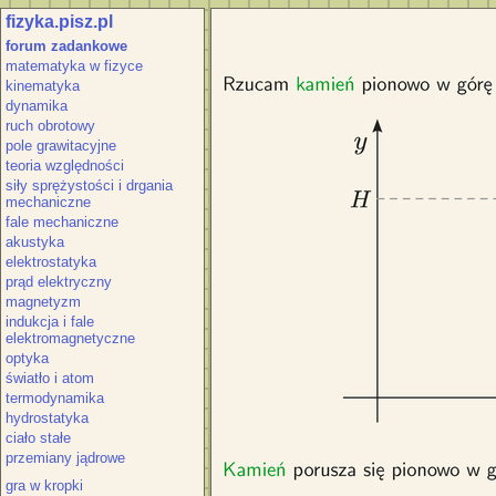
fizyka.pisz.pl
Wzory w rzucie pionowym w górę. Wzó
forum zadankowe
w górę z prędkością początkową v_p.
matematyka w fizyce
jedn
kinematyka
dynamika
ruch obrotowy
pole grawitacyjne
teoria względności
siły sprężystości i drgania
mechaniczne
fale mechaniczne
akustyka
elektrostatyka
prąd elektryczny
magnetyzm
indukcja i fale
elektromagnetyczne
optyka
światło i atom
termodynamika
hydrostatyka
ciało stałe
przemiany jądrowe
gra w kropki